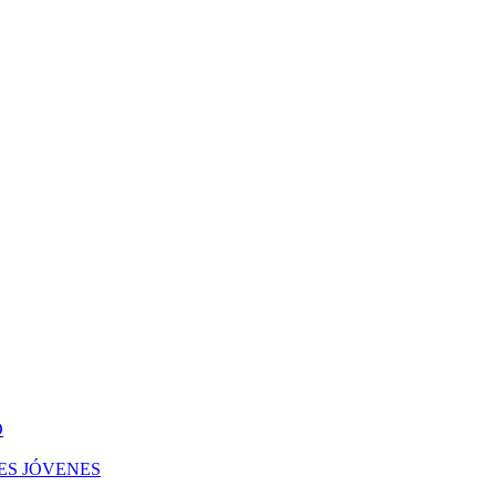
O
ES JÓVENES