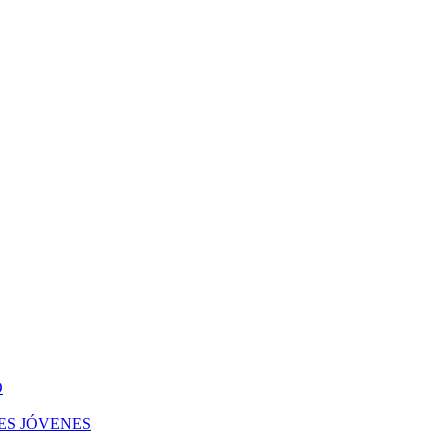
O
ES JÓVENES