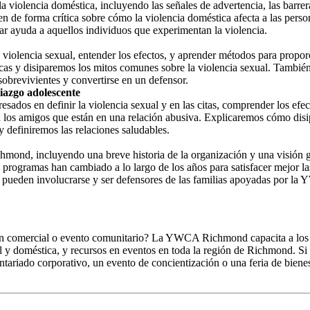
a violencia doméstica, incluyendo las señales de advertencia, las barrer
n de forma crítica sobre cómo la violencia doméstica afecta a las perso
ar ayuda a aquellos individuos que experimentan la violencia.
la violencia sexual, entender los efectos, y aprender métodos para propor
cas y disiparemos los mitos comunes sobre la violencia sexual. Tambié
brevivientes y convertirse en un defensor.
viazgo adolescente
eresados en definir la violencia sexual y en las citas, comprender los ef
a los amigos que están en una relación abusiva. Explicaremos cómo disi
 definiremos las relaciones saludables.
ond, incluyendo una breve historia de la organización y una visión g
rogramas han cambiado a lo largo de los años para satisfacer mejor las
s pueden involucrarse y ser defensores de las familias apoyadas por 
ón comercial o evento comunitario? La YWCA Richmond capacita a los
 y doméstica, y recursos en eventos en toda la región de Richmond. Si l
iado corporativo, un evento de concientización o una feria de bienest